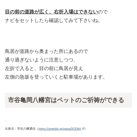
目の前の道路が広く、右折入場はできない
ので
ナビをセットしたら確認してみて下さいね。
鳥居が道路から奥まった所にあるので
通り過ぎないように注意しつつ、
左折で入ると、目の前に鳥居が見え
左側の急坂を登っていくと駐車場があります。
市谷亀岡八幡宮はペットのご祈祷ができる
出典元：市谷八幡通信（
https://ameblo.jp/masa0033ki/
）