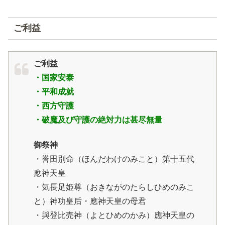
ご利益
ご利益
・国家安泰
・平和成就
・西方守護
・破魔及び守護の絶対力は甚尽無量
御祭神
・誉田別命（ほんだわけのみこと）第十五代
應神天皇
・気長足姫尊（おきながのたらしひめのみこ
と）神功皇后・應神天皇の母君
・與登比売神（よとひめのかみ）應神天皇の