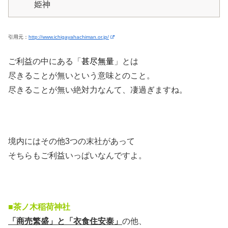
姫神
引用元：
http://www.ichigayahachiman.or.jp/
ご利益の中にある「
甚尽無量
」とは
尽きることが無いという意味とのこと。
尽きることが無い絶対力なんて、凄過ぎますね。
境内にはその他3つの末社があって
そちらもご利益いっぱいなんですよ。
■茶ノ木稲荷神社
「商売繁盛」と「衣食住安泰」
の他、