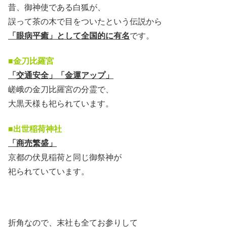
昔、御神使である白狐が、
誤って茶の木で目をついたという伝説から
「眼病平癒」として全国的に有名
です。
■金刀比羅宮
「交通安全」「金運アップ」
嵯峨の金刀比羅宮の分霊で、
大黒天様も祀られています。
■出世稲荷神社
「商売繁盛」
京都の伏見稲荷と同じ御祭神が
祀られていています。
折角なので、末社も全てお参りして